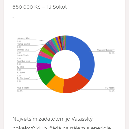
660 000 Kč – TJ Sokol
…
Největším žadatelem je Valašský
hokejový klub, žádá na nájem a enerigie