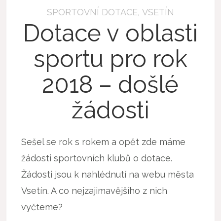
SPORTOVNÍ DOTACE
,
VSETÍN
Dotace v oblasti
sportu pro rok
2018 – došlé
žádosti
Sešel se rok s rokem a opět zde máme
žádosti sportovních klubů o dotace.
Žádosti jsou k nahlédnutí na webu města
Vsetín. A co nejzajimavějšího z nich
vyčteme?