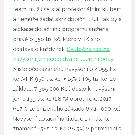
team, muži) se stal profesionálním klubem
a nemůže žádat skrz dotační titul, tak byla
alokace dotačního programu snížena
právě o 950 tis. kč, které VHK s.r.o
dostávalo každý rok.
Skutečné reálné
navýšení je necelé dva procentní body
.
Místo očekávaného navýšení o 2 055 tis.
kč (VHK 950 tis. kč + 15% 1 105 tis. kč [ze
základu 7 365 000 Kč]) došlo k navýšení
jen o 135 tis. kč (1,8 %) oproti roku 2017
(+17 % ze sníženého základu 6 415 000 Kč).
Navýšení dotačního titulu o 135 tis. Kč
znamená +585 tis. Kč (+8,5%) v porovnání s