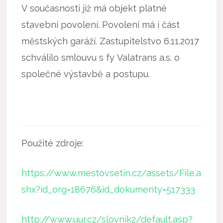
V současnosti již má objekt platné
stavební povolení. Povolení má i část
městských garáží. Zastupitelstvo 6.11.2017
schválilo smlouvu s fy Valatrans a.s. o
společné výstavbě a postupu.
Použité zdroje:
https://www.mestovsetin.cz/assets/File.a
shx?id_org=18676&id_dokumenty=517333
http://www.uur.cz/slovnik2/default.asp?