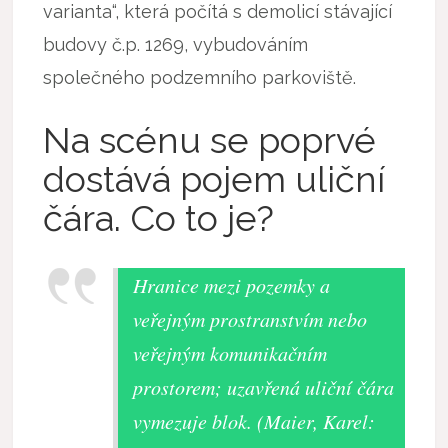
varianta“, která počítá s demolicí stávající
budovy č.p. 1269, vybudováním
společného podzemního parkoviště.
Na scénu se poprvé
dostává pojem uliční
čára. Co to je?
Hranice mezi pozemky a
veřejným prostranstvím nebo
veřejným komunikačním
prostorem; uzavřená uliční čára
vymezuje blok. (
Maier, Karel: