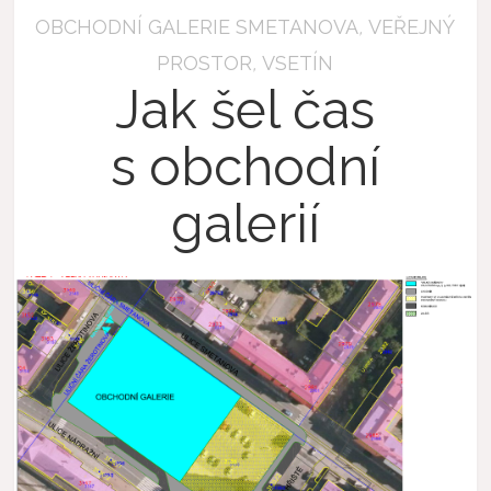
OBCHODNÍ GALERIE SMETANOVA
,
VEŘEJNÝ
PROSTOR
,
VSETÍN
Jak šel čas
s obchodní
galerií