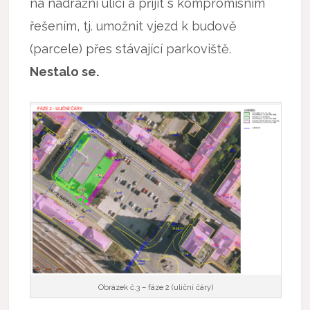
na nádražní ulici a přijít s kompromisním
řešením, tj. umožnit vjezd k budově
(parcele) přes stávající parkoviště.
Nestalo se.
Obrázek č.3 – fáze 2 (uliční čáry)