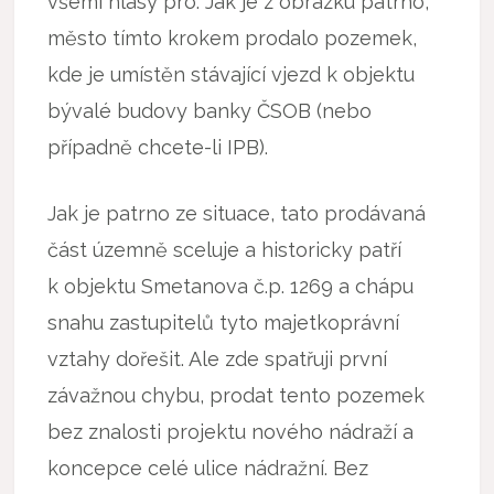
všemi hlasy pro. Jak je z obrázku patrno,
město tímto krokem prodalo pozemek,
kde je umístěn stávající vjezd k objektu
bývalé budovy banky ČSOB (nebo
případně chcete-li IPB).
Jak je patrno ze situace, tato prodávaná
část územně sceluje a historicky patří
k objektu Smetanova č.p. 1269 a chápu
snahu zastupitelů tyto majetkoprávní
vztahy dořešit. Ale zde spatřuji první
závažnou chybu, prodat tento pozemek
bez znalosti projektu nového nádraží a
koncepce celé ulice nádražní. Bez