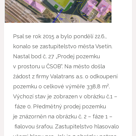
Psal se rok 2015 a bylo pondělí 22.6.,
konalo se zastupitelstvo města Vsetín.
Nastal bod č. 27 „Prodej pozemku
v prostoru u ČSOB“. Na město došla
žádost z firmy Valatrans a.s. o odkoupení
pozemku o celkové výměře 338,8 m².
Výchozí stav je zobrazen v obrázku č.1 –
fáze 0. Předmětný prodej pozemku
je znázorněn na obrázku č. 2 – fáze 1 –
fialovou šrafou. Zastupitelstvo hlasovalo