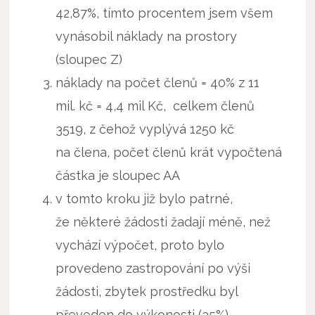
42,87%, tímto procentem jsem všem
vynásobil náklady na prostory
(sloupec Z)
náklady na počet členů = 40% z 11
mil. kč = 4,4 mil Kč, celkem členů
3519, z čehož vyplývá 1250 kč
na člena, počet členů krát vypočtená
částka je sloupec AA
v tomto kroku již bylo patrné,
že některé žádosti žadají méně, než
vychází výpočet, proto bylo
provedeno zastropování po výši
žádosti, zbytek prostředku byl
převeden do výkonosti (35%)